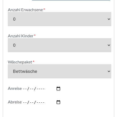
Pflichtfeld
Anzahl Erwachsene
*
Pflichtfeld
Anzahl Kinder
*
Pflichtfeld
Wäschepaket
*
Anreise
Abreise