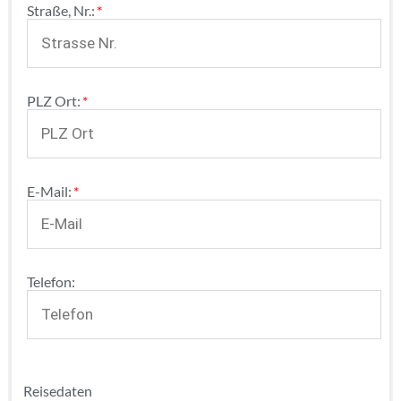
Pflichtfeld
Straße, Nr.:
*
Pflichtfeld
PLZ Ort:
*
Pflichtfeld
E-Mail:
*
Telefon:
Reisedaten